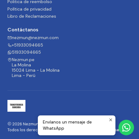
Politica de reembolso
Política de privacidad
Libro de Reclamaciones
Contáctanos
nezmun@nezmun.com
+51933094665
51933094665
Nezmun.pe
La Molina
15024 Lima - La Molina
Lima - Perú
Envíanos un mensaje de
2026 Nezmun.pe | Moda y Accesorios.
WhatsApp
Todos los derechos reservados.
Desarrollado por Jumpseller
.