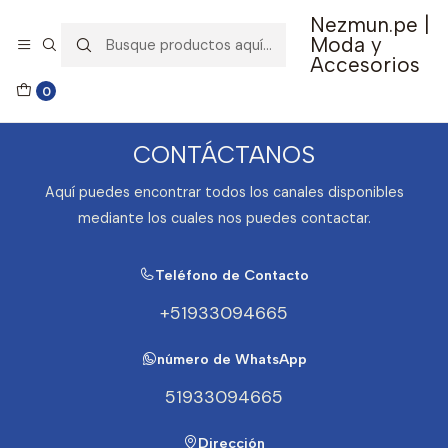
Nezmun.pe |
🚚 Envío GRATIS por compras mayores a S/ 150
Moda y
Accesorios
Inicio
Contacto
0
CONTÁCTANOS
Aquí puedes encontrar todos los canales disponibles
mediante los cuales nos puedes contactar.
Teléfono de Contacto
+51933094665
número de WhatsApp
51933094665
Dirección