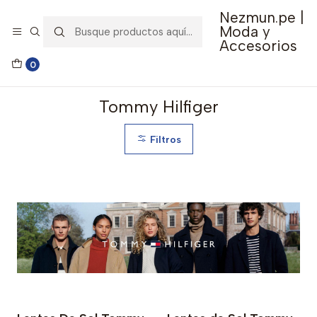
Nezmun.pe |
🚚 Envío GRATIS por compras mayores a S/ 150
Moda y
Accesorios
Inicio
Catalogo
Tommy Hilfiger
0
Tommy Hilfiger
Filtros