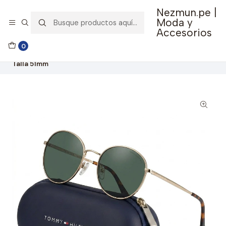
Nezmun.pe |
🚚 Envío GRATIS por compras mayores a S/ 150
Moda y
Accesorios
Inicio
Ropa y Accesorios
Accesorios de Moda
0
Lentes y Accesorios
Lentes de Sol
Lentes De Sol Tommy Hilfiger Outlook X62206 Unisex -
Talla 51mm