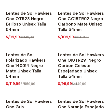
Lentes de Sol Hawkers
Lentes de Sol Hawkers
-71% OFF
-80% OFF
One OTR23 Negro
One CC18TR02 Negro
Brilloso Unisex Talla
Carbono Mate Unisex
54mm
Talla 54mm
S/99,99
S/109,99
S/349,99
S/549,99
Lentes de Sol
Lentes de Sol Hawkers
-79% OFF
-78% OFF
Polarizado Hawkers
One O18TR29 Negro
One 140014 Negro
Carbon Celeste
Mate Unisex Talla
Espejadado Unisex
54mm
Talla 54mm
S/119,99
S/99,99
S/559,99
S/449,99
Lentes de Sol Hawkers
Lentes de Sol Hawkers
-78% OFF
-78% OFF
One Gris
One Naranja Espejado