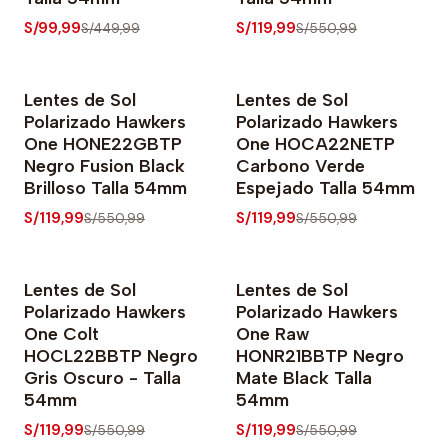
S/99,99
S/119,99
S/449,99
S/550,99
Lentes de Sol
Lentes de Sol
-78% OFF
-78% OFF
Polarizado Hawkers
Polarizado Hawkers
One HONE22GBTP
One HOCA22NETP
Negro Fusion Black
Carbono Verde
Brilloso Talla 54mm
Espejado Talla 54mm
S/119,99
S/119,99
S/550,99
S/550,99
Lentes de Sol
Lentes de Sol
-78% OFF
-78% OFF
Polarizado Hawkers
Polarizado Hawkers
One Colt
One Raw
HOCL22BBTP Negro
HONR21BBTP Negro
Gris Oscuro - Talla
Mate Black Talla
54mm
54mm
S/119,99
S/119,99
S/550,99
S/550,99