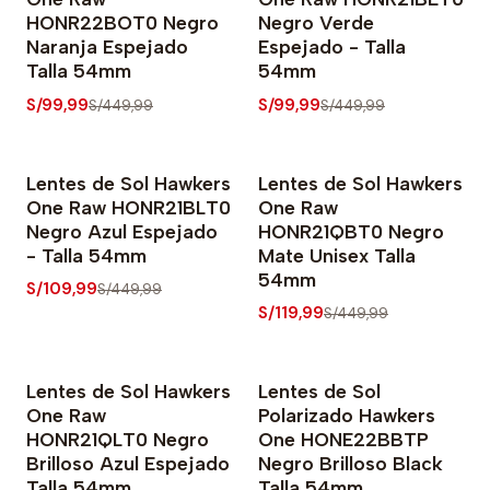
HONR22BOT0 Negro
Negro Verde
Naranja Espejado
Espejado - Talla
Talla 54mm
54mm
S/99,99
S/99,99
S/449,99
S/449,99
Lentes de Sol Hawkers
Lentes de Sol Hawkers
-76% OFF
-73% OFF
One Raw HONR21BLT0
One Raw
Negro Azul Espejado
HONR21QBT0 Negro
- Talla 54mm
Mate Unisex Talla
54mm
S/109,99
S/449,99
S/119,99
S/449,99
Lentes de Sol Hawkers
Lentes de Sol
-78% OFF
-78% OFF
One Raw
Polarizado Hawkers
HONR21QLT0 Negro
One HONE22BBTP
Brilloso Azul Espejado
Negro Brilloso Black
Talla 54mm
Talla 54mm