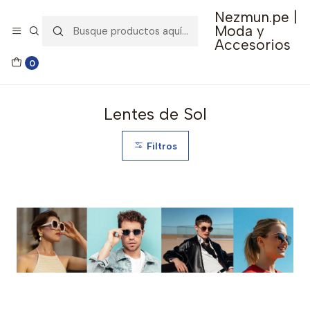
Nezmun.pe |
🚚 Envío GRATIS por compras mayores a S/ 150
Moda y
Accesorios
Inicio
Ropa y Accesorios
Accesorios de Moda
0
Lentes y Accesorios
Lentes de Sol
Lentes de Sol
Filtros