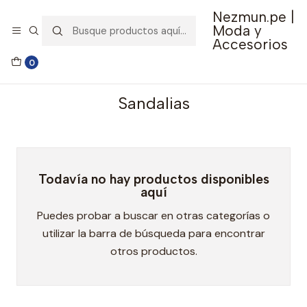
Nezmun.pe |
🚚 Envío GRATIS por compras mayores a S/ 150
Moda y
Accesorios
Inicio
Ropa y Accesorios
Calzado
Sandalias
0
Sandalias
Todavía no hay productos disponibles
aquí
Puedes probar a buscar en otras categorías o
utilizar la barra de búsqueda para encontrar
otros productos.