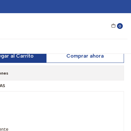
Warwick Blanco Rosado W18TR15 - Talla 51mm
0
 Hawkers Warwick Blanco
5 - Talla 51mm
gar al Carrito
Comprar ahora
ones
AS
ente