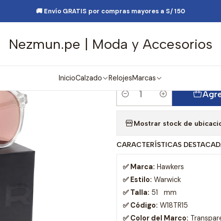
Moda
Lentes y Accesorios
Lentes de Sol
Lentes de Sol Hawkers 
🚚 Envío GRATIS por compras mayores a S/ 150
Nezmun.pe | Moda y Accesorios
|
Lentes de Sol
Rosado W18TR1
Inicio
Calzado
Relojes
Marcas
Agre
Cantidad
Mostrar stock de ubicaci
CARACTERÍSTICAS DESTACAD
✅ Marca:
Hawkers
✅ Estilo:
Warwick
✅ Talla:
51 mm
✅ Código:
W18TR15
✅ Color del Marco:
Transpar