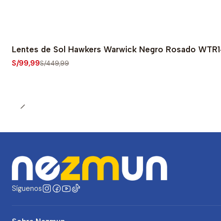
Lentes de Sol Hawkers Warwick Negro Rosado WTR14
-78% OFF
S/99,99
S/449,99
Síguenos