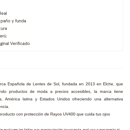
a
Real
 paño y funda
tura
Perú
inal Verificado
rca Española de Lentes de Sol, fundada en 2013 en Elche, que
endo productos de moda a precios accesibles, la marca tiene
, América latina y Estados Unidos ofreciendo una alternativa
ncia.
producto con protección de Rayos UV400 que cuida tus ojos
Se excluyen las fallas por manipulación incorrecta, mal uso o exponerlo al