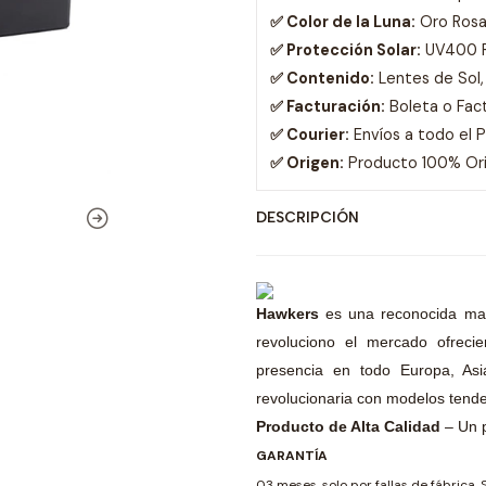
✅ Color de la Luna:
Oro Ros
✅ Protección Solar:
UV400 
✅ Contenido:
Lentes de Sol,
✅ Facturación:
Boleta o Fac
✅ Courier:
Envíos a todo el 
✅ Origen:
Producto 100% Orig
DESCRIPCIÓN
Hawkers
es una reconocida ma
revoluciono el mercado ofreci
presencia en todo Europa, Asia
revolucionaria con modelos tende
Producto de Alta Calidad
– Un 
GARANTÍA
03 meses, solo por fallas de fábrica. 