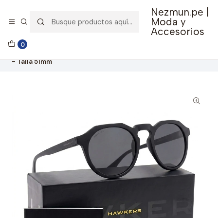
Nezmun.pe |
🚚 Envío GRATIS por compras mayores a S/ 150
Moda y
Accesorios
Inicio
Ropa y Accesorios
Accesorios de Moda
0
Lentes y Accesorios
Lentes de Sol
Lentes de Sol Hawkers Warwick Carbon Negro Dark W18TR11
- Talla 51mm