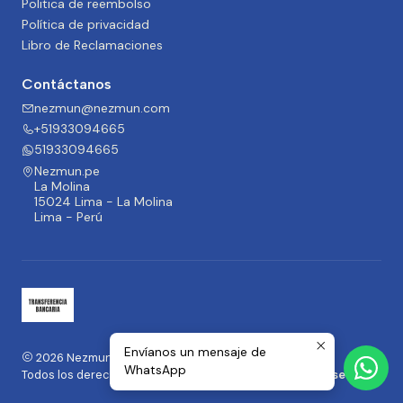
Politica de reembolso
Política de privacidad
Libro de Reclamaciones
Contáctanos
nezmun@nezmun.com
+51933094665
51933094665
Nezmun.pe
La Molina
15024 Lima - La Molina
Lima - Perú
Envíanos un mensaje de
2026 Nezmun.pe | Moda y Accesorios.
WhatsApp
Todos los derechos reservados.
Desarrollado por Jumpseller
.