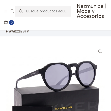
Nezmun.pe |
🚚 Envío GRATIS por compras mayores a S/ 150
Moda y
Accesorios
Inicio
Ropa y Accesorios
Accesorios de Moda
0
Lentes y Accesorios
Lentes de Sol
Lentes de Sol Polarizado Warwick Raw Black Chrome
HWAR22BSTP