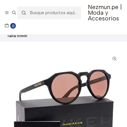
Nezmun.pe |
🚚 Envío GRATIS por compras mayores a S/ 150
Moda y
Accesorios
Inicio
Ropa y Accesorios
Accesorios de Moda
0
Lentes y Accesorios
Lentes de Sol
Lentes de Sol Hawkers Warwick Negro Rosado WTR14 -
Talla 51mm