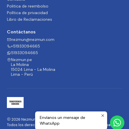
Politica de reembolso
Política de privacidad
Libro de Reclamaciones
Contáctanos
nezmun@nezmun.com
+51933094665
51933094665
Nezmun.pe
La Molina
15024 Lima - La Molina
Lima - Perú
Envíanos un mensaje de
2026 Nezmun.pe | Moda y Accesorios.
WhatsApp
Todos los derechos reservados.
Desarrollado por Jumpseller
.