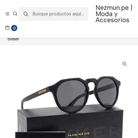
Nezmun.pe |
🚚 Envío GRATIS por compras mayores a S/ 150
Moda y
Accesorios
Inicio
Ropa y Accesorios
Accesorios de Moda
0
Lentes y Accesorios
Lentes de Sol
Lentes de Sol Hawkers Warwick Negro Mate WTR11 - Talla
51mm