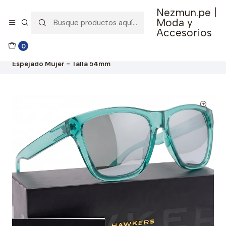
Nezmun.pe |
🚚 Envío GRATIS por compras mayores a S/ 150
Moda y
Accesorios
Inicio
Ropa y Accesorios
Accesorios de Moda
0
Lentes y Accesorios
Lentes de Sol
Lentes de Sol Hawkers One Ls LIFTR13 Celeste Gris
Espejado Mujer - Talla 54mm