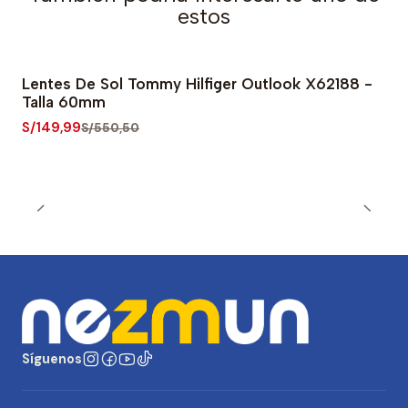
estos
Lentes De Sol Tommy Hilfiger Outlook X62188 -
-73% OFF
Talla 60mm
S/149,99
S/550,50
Síguenos