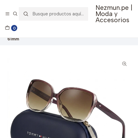
Nezmun.pe |
🚚 Envío GRATIS por compras mayores a S/ 150
Moda y
Accesorios
Inicio
Ropa y Accesorios
Accesorios de Moda
0
Lentes y Accesorios
Lentes de Sol
Lentes De Sol Tommy Hilfiger Outlook X60179 Mujer - Talla
61mm