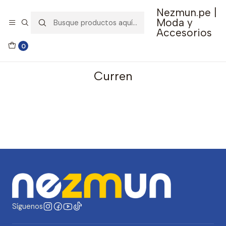
Nezmun.pe |
🚚 Envío GRATIS por compras mayores a S/ 150
Moda y
Accesorios
Inicio
Catalogo
Curren
0
Curren
Síguenos