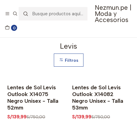
Nezmun.pe |
🚚 Envío GRATIS por compras mayores a S/ 150
Moda y
Accesorios
Inicio
Catalogo
Levis
0
Levis
Filtros
Lentes de Sol Levis
Lentes de Sol Levis
-81% OFF
-81% OFF
Outlook X14075
Outlook X14082
Negro Unisex - Talla
Negro Unisex - Talla
52mm
53mm
S/139,99
S/139,99
S/750,00
S/750,00