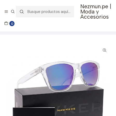
Nezmun.pe |
🚚 Envío GRATIS por compras mayores a S/ 150
Moda y
Accesorios
Inicio
Ropa y Accesorios
Accesorios de Moda
0
Lentes y Accesorios
Lentes de Sol
Lentes de Sol Polarizado Air Sky One 140010