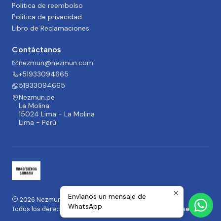
Politica de reembolso
Política de privacidad
Libro de Reclamaciones
Contáctanos
nezmun@nezmun.com
+51933094665
51933094665
Nezmun.pe
La Molina
15024 Lima - La Molina
Lima - Perú
Envíanos un mensaje de
2026 Nezmun.pe | Moda y Accesorios.
WhatsApp
Todos los derechos reservados.
Desarrollado por Jumpseller
.