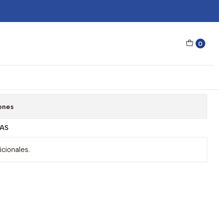
 Sol Converse CV564SY-5116001
0
 Converse CV564SY-5116001
gar al Carrito
Comprar ahora
ones
AS
cionales.