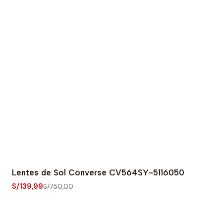
Lentes de Sol Converse CV564SY-5116050
-81% OFF
S/139,99
S/750,00