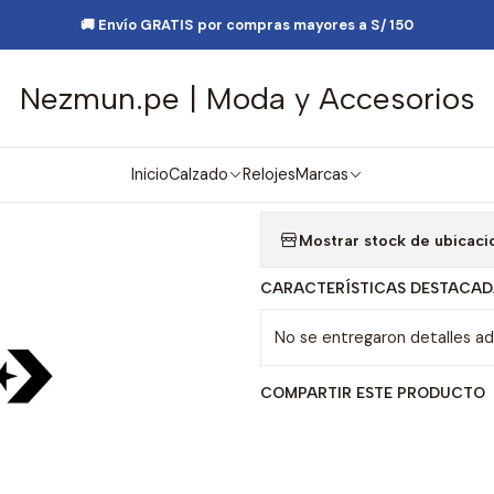
esorios de Moda
Lentes y Accesorios
Lentes de Sol
Lentes de
🚚 Envío GRATIS por compras mayores a S/ 150
Nezmun.pe | Moda y Accesorios
|
Lentes de Sol
Agre
Inicio
Calzado
Relojes
Marcas
Cantidad
Mostrar stock de ubicaci
CARACTERÍSTICAS DESTACAD
No se entregaron detalles adi
COMPARTIR ESTE PRODUCTO