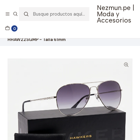
Nezmun.pe |
🚚 Envío GRATIS por compras mayores a S/ 150
Moda y
Accesorios
Inicio
Ropa y Accesorios
Accesorios de Moda
0
Lentes y Accesorios
Lentes de Sol
Lentes De Sol Polarizado Hawkers Hawk Silver Grey
HHAW22SGMP - Talla 61mm