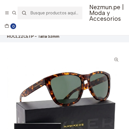
Nezmun.pe |
🚚 Envío GRATIS por compras mayores a S/ 150
Moda y
Accesorios
Inicio
Ropa y Accesorios
Accesorios de Moda
0
Lentes y Accesorios
Lentes de Sol
Lentes De Sol Polarizado Hawkers One Colt Carey Green
HOCL22CEТР - Talla 53mm