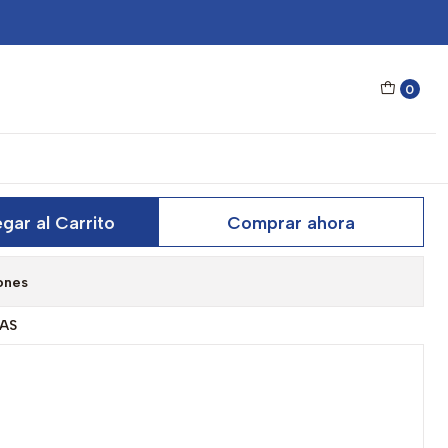
rs One HONE22BBTP Negro Brilloso Black Talla 54mm
0
 Polarizado Hawkers One
gro Brilloso Black Talla
gar al Carrito
Comprar ahora
ones
AS