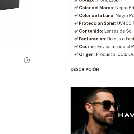
✅ Codigo:
HONE22BBTP
✅ Color del Marco:
Negro Bri
✅ Color de la Luna:
Negro Po
✅ Proteccion Solar:
UV400 
✅ Contenido:
Lentes de Sol,
✅ Facturacion:
Boleta o Fac
✅ Courier:
Envíos a todo el 
✅ Origen:
Producto 100% Orig
DESCRIPCIÓN