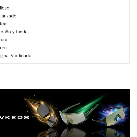
lloso
larizado
Real
 paño y funda
tura
Peru
inal Verificado