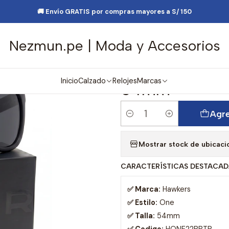
ntes y Accesorios
Lentes de Sol
Lentes de Sol Polarizado Hawke
🚚 Envío GRATIS por compras mayores a S/ 150
Nezmun.pe | Moda y Accesorios
|
Lentes de Sol
HONE22BBTP Ne
Inicio
Calzado
Relojes
Marcas
54mm
Agre
Cantidad
Mostrar stock de ubicaci
CARACTERÍSTICAS DESTACAD
✅ Marca:
Hawkers
✅ Estilo:
One
✅ Talla:
54mm