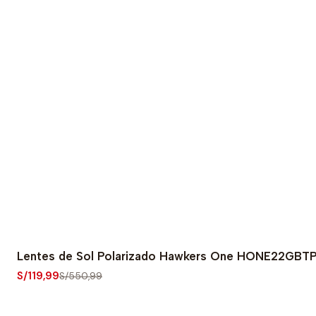
Lentes de Sol Polarizado Hawkers One HONE22GBTP 
-78% OFF
S/119,99
S/550,99