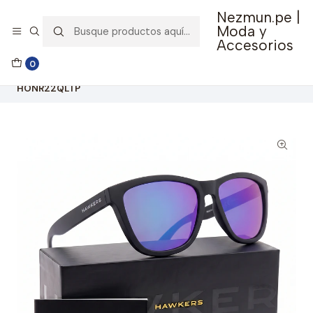
Nezmun.pe |
🚚 Envío GRATIS por compras mayores a S/ 150
Moda y
Accesorios
Inicio
Ropa y Accesorios
Accesorios de Moda
0
Lentes y Accesorios
Lentes de Sol
Lentes de Sol Polarizado One Raw Diamond Sky
HONR22QLTP