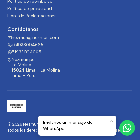
Politica de reembolso
Política de privacidad
Libro de Reclamaciones
Contáctanos
nezmun@nezmun.com
+51933094665
51933094665
Nezmun.pe
La Molina
15024 Lima - La Molina
Lima - Perú
Envíanos un mensaje de
2026 Nezmun.pe | Moda y Accesorios.
WhatsApp
Todos los derechos reservados.
Desarrollado por Jumpseller
.