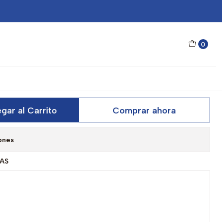
eed Transparent Chrome HSPD24TST0 Unisex - Talla 45mm
0
 Deportivo Hawkers Speed
Chrome HSPD24TST0 Unisex -
gar al Carrito
Comprar ahora
ones
AS