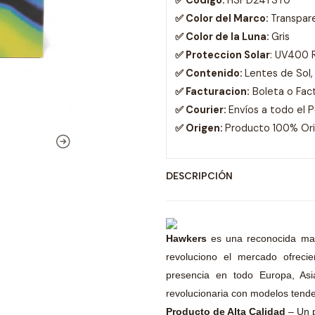
✅ Codigo:
HSPD24TST0
✅ Color del Marco:
Transpar
✅ Color de la Luna:
Gris
✅ Proteccion Solar
: UV400 
✅ Contenido:
Lentes de Sol,
✅ Facturacion:
Boleta o Fac
✅ Courier:
Envíos a todo el 
✅ Origen:
Producto 100% Orig
DESCRIPCIÓN
Hawkers
es una reconocida ma
revoluciono el mercado ofreci
presencia en todo Europa, Asia
revolucionaria con modelos tende
Producto de Alta Calidad
– Un 