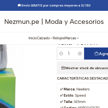
y Accesorios
Lentes de Sol
Lentes De Sol Deportivo Hawkers Sp
🚚 Envío GRATIS por compras mayores a S/ 150
Nezmun.pe | Moda y Accesorios
|
Lentes De Sol
Transparent 
Inicio
Calzado
Relojes
Marcas
Talla 45mm
Agre
Cantidad
Mostrar stock de ubicaci
CARACTERÍSTICAS DESTACAD
✅ Marca
: Hawkers
✅ Estilo:
Speed
✅ Talla:
145mm