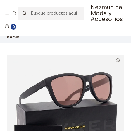
Nezmun.pe |
🚚 Envío GRATIS por compras mayores a S/ 150
Moda y
Accesorios
Inicio
Ropa y Accesorios
Accesorios de Moda
0
Lentes y Accesorios
Lentes de Sol
Lentes de Sol Hawkers One Negro Rosado OTR35 - Talla
54mm