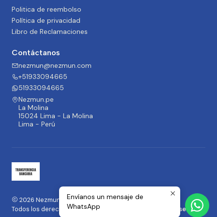
Politica de reembolso
Política de privacidad
Libro de Reclamaciones
Contáctanos
nezmun@nezmun.com
+51933094665
51933094665
Nezmun.pe
La Molina
15024 Lima - La Molina
Lima - Perú
Envíanos un mensaje de
2026 Nezmun.pe | Moda y Accesorios.
WhatsApp
Todos los derechos reservados.
Desarrollado por Jumpseller
.