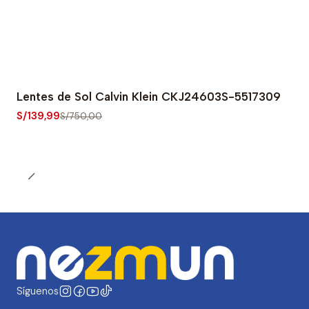
Lentes de Sol Calvin Klein CKJ24603S-5517309
-81% OFF
S/139,99
S/750,00
Síguenos