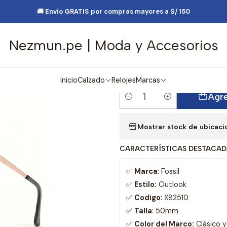
e Moda
Lentes y Accesorios
Lentes de Sol
Lentes de Sol Fossil
🚚 Envío GRATIS por compras mayores a S/ 150
Nezmun.pe | Moda y Accesorios
|
Lentes de Sol 
Mujer - Talla
Inicio
Calzado
Relojes
Marcas
Agre
Cantidad
Mostrar stock de ubicaci
CARACTERÍSTICAS DESTACAD
✅
Marca
: Fossil
✅
Estilo:
Outlook
✅
Codigo:
X82510
✅
Talla
: 50mm
✅
Color del Marco:
Clásico 