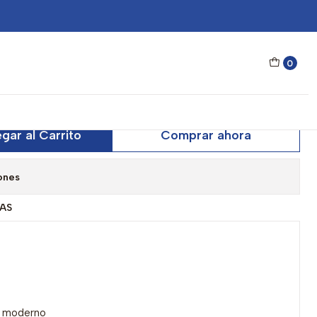
 Outlook X82510 Negro Mujer - Talla 50mm
0
Fossil Outlook X82510 Negro
 50mm
gar al Carrito
Comprar ahora
ones
AS
y moderno