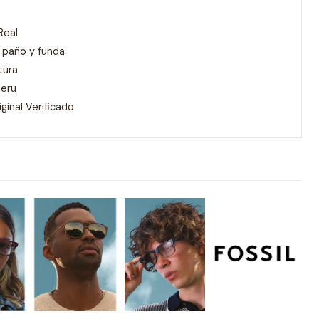
eal
 paño y funda
tura
Peru
inal Verificado