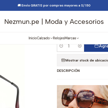
Moda
Lentes y Accesorios
Lentes de Sol
Lentes de Sol Fossil O
🚚 Envío GRATIS por compras mayores a S/ 150
Nezmun.pe | Moda y Accesorios
|
Lentes de Sol
Marron Unisex
Inicio
Calzado
Relojes
Marcas
Agre
Cantidad
Mostrar stock de ubicaci
DESCRIPCIÓN