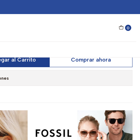
utlook 66353539 Marron Unisex - Talla 60mm
0
 Fossil Outlook 66353539
 - Talla 60mm
gar al Carrito
Comprar ahora
ones