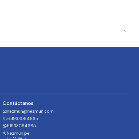
Contáctanos
nezmun@nezmun.com
+51933094665
51933094665
Nezmun.pe
La Molina