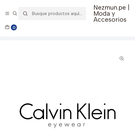
Nezmun.pe |
🚚 Envío GRATIS por compras mayores a S/ 150
Moda y
Accesorios
Inicio
Ropa y Accesorios
Accesorios de Moda
0
Lentes y Accesorios
Lentes de Sol
Lentes de Sol Calvin Klein CKJ24603S-5517309