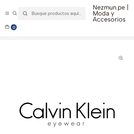
Nezmun.pe |
🚚 Envío GRATIS por compras mayores a S/ 150
Moda y
Accesorios
Inicio
Ropa y Accesorios
Accesorios de Moda
0
Lentes y Accesorios
Lentes de Sol
Lentes de Sol Calvin Klein CKJ25607S-5419671