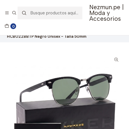
Nezmun.pe |
🚚 Envío GRATIS por compras mayores a S/ 150
Moda y
Accesorios
Inicio
Ropa y Accesorios
Accesorios de Moda
0
Lentes y Accesorios
Lentes de Sol
Lentes de Sol Polarizado Hawkers Classic Bold
HCBO22BBTP Negro Unisex - Talla 50mm