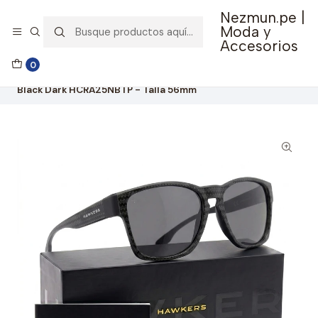
Nezmun.pe |
🚚 Envío GRATIS por compras mayores a S/ 150
Moda y
Accesorios
Inicio
Ropa y Accesorios
Accesorios de Moda
0
Lentes y Accesorios
Lentes de Sol
Lentes De Sol Polarizado Hawkers Core Raw Carbon Fiber
Black Dark HCRA25NBTP - Talla 56mm