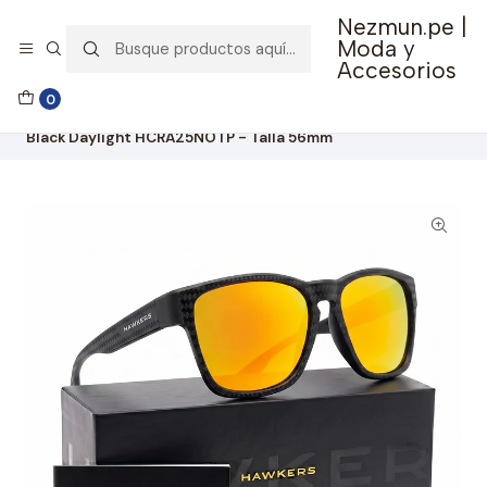
Nezmun.pe |
🚚 Envío GRATIS por compras mayores a S/ 150
Moda y
Accesorios
Inicio
Ropa y Accesorios
Accesorios de Moda
0
Lentes y Accesorios
Lentes de Sol
Lentes De Sol Polarizado Hawkers Core Raw Carbon Fiber
Black Daylight HCRA25NOTP - Talla 56mm