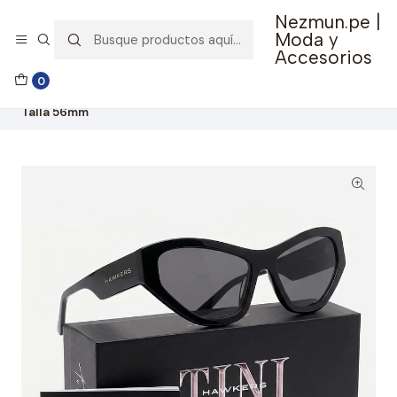
Nezmun.pe |
🚚 Envío GRATIS por compras mayores a S/ 150
Moda y
Accesorios
Inicio
Ropa y Accesorios
Accesorios de Moda
0
Lentes y Accesorios
Lentes de Sol
Lentes de Sol Hawkers X Tini Code Negro HEGO23BBXN -
Talla 56mm