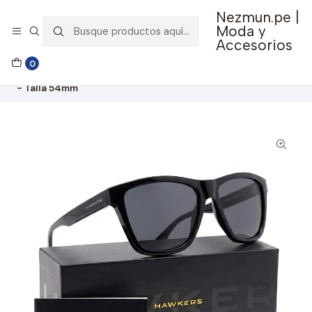
Nezmun.pe |
🚚 Envío GRATIS por compras mayores a S/ 150
Moda y
Accesorios
Inicio
Ropa y Accesorios
Accesorios de Moda
0
Lentes y Accesorios
Lentes de Sol
Lentes De Sol Hawkers One Ls Raw Black Dark HOLR21BBTO
- Talla 54mm