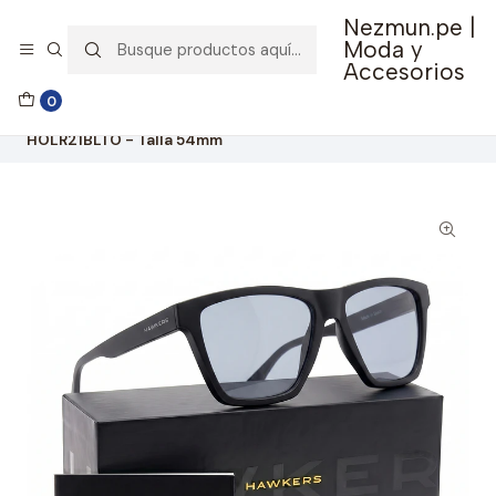
Nezmun.pe |
🚚 Envío GRATIS por compras mayores a S/ 150
Moda y
Accesorios
Inicio
Ropa y Accesorios
Accesorios de Moda
0
Lentes y Accesorios
Lentes de Sol
Lentes De Sol Hawkers One Ls Raw Black Chrome
HOLR21BLTO - Talla 54mm