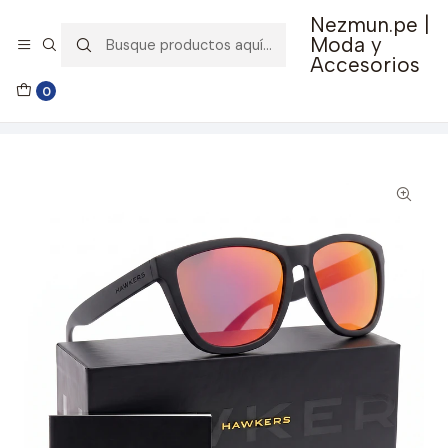
Nezmun.pe |
🚚 Envío GRATIS por compras mayores a S/ 150
Moda y
Accesorios
Inicio
Ropa y Accesorios
Accesorios de Moda
0
Lentes y Accesorios
Lentes de Sol
Lentes de Sol One Raw Black Ruby HONR22BRT0