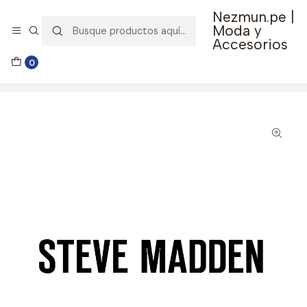
Nezmun.pe |
🚚 Envío GRATIS por compras mayores a S/ 150
Moda y
Accesorios
Inicio
Ropa y Accesorios
Accesorios de Moda
0
Lentes y Accesorios
Lentes de Sol
Lentes de Sol Steve Madden Outlook X17001