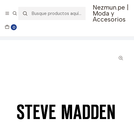
Nezmun.pe |
🚚 Envío GRATIS por compras mayores a S/ 150
Moda y
Accesorios
Inicio
Ropa y Accesorios
Accesorios de Moda
0
Lentes y Accesorios
Lentes de Sol
Lentes de Sol Steve Madden Outlook X17088