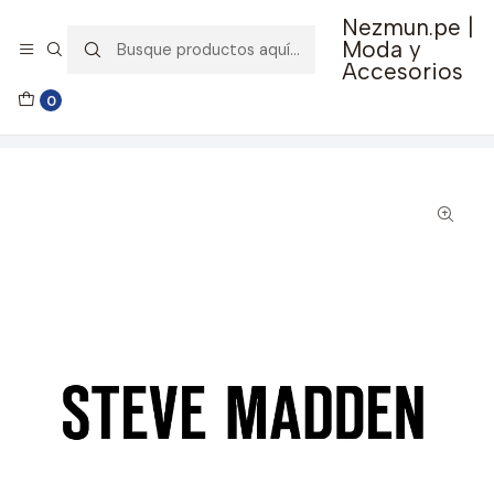
Nezmun.pe |
🚚 Envío GRATIS por compras mayores a S/ 150
Moda y
Accesorios
Inicio
Ropa y Accesorios
Accesorios de Moda
0
Lentes y Accesorios
Lentes de Sol
Lentes de Sol Steve Madden Outlook X17093