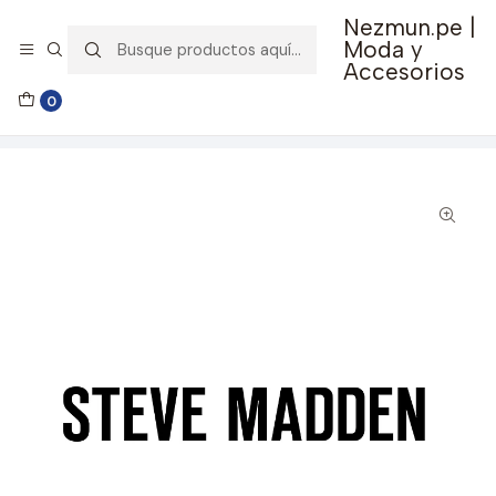
Nezmun.pe |
🚚 Envío GRATIS por compras mayores a S/ 150
Moda y
Accesorios
Inicio
Ropa y Accesorios
Accesorios de Moda
0
Lentes y Accesorios
Lentes de Sol
Lentes de Sol Steve Madden Outlook X17779