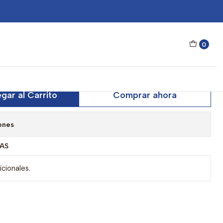
ol Steve Madden Outlook X17782
0
 Steve Madden Outlook
gar al Carrito
Comprar ahora
ones
AS
cionales.