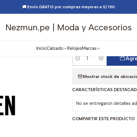
sorios de Moda
Lentes y Accesorios
Lentes de Sol
Lentes de S
🚚 Envío GRATIS por compras mayores a S/ 150
Nezmun.pe | Moda y Accesorios
|
Lentes de Sol
X17782
Inicio
Calzado
Relojes
Marcas
Agre
Cantidad
Mostrar stock de ubicaci
CARACTERÍSTICAS DESTACAD
No se entregaron detalles adi
COMPARTIR ESTE PRODUCTO