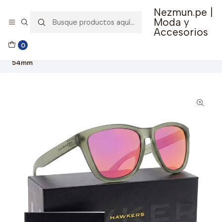
Nezmun.pe |
🚚 Envío GRATIS por compras mayores a S/ 150
Moda y
Accesorios
Inicio
Ropa y Accesorios
Accesorios de Moda
0
Lentes y Accesorios
Lentes de Sol
Lentes de Sol Hawkers One Gris Transparente OTR25 - Talla
54mm