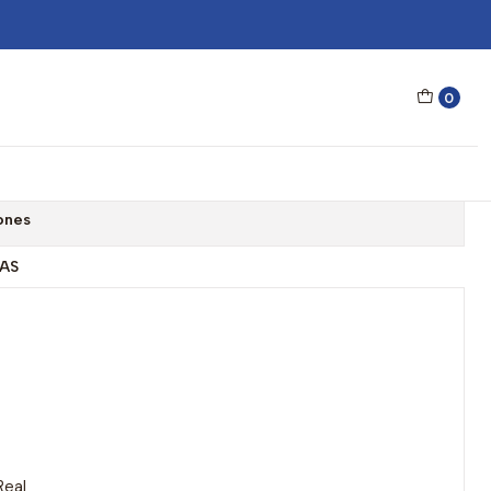
ers One Gris Celeste OTR26 - Talla 54mm
0
Hawkers One Gris Celeste
a 54mm
ones
AS
Real