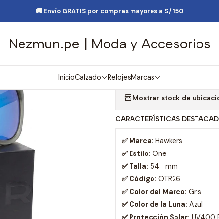
de Moda
Lentes y Accesorios
Lentes de Sol
Lentes de Sol Hawk
🚚 Envío GRATIS por compras mayores a S/ 150
Nezmun.pe | Moda y Accesorios
|
Lentes de Sol 
OTR26 - Tall
Inicio
Calzado
Relojes
Marcas
Mostrar stock de ubicaci
CARACTERÍSTICAS DESTACAD
✅ Marca:
Hawkers
✅ Estilo:
One
✅ Talla:
54 mm
✅ Código:
OTR26
✅ Color del Marco:
Gris
✅ Color de la Luna:
Azul
✅ Protección Solar:
UV400 