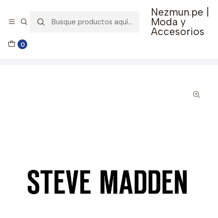
Nezmun.pe |
🚚 Envío GRATIS por compras mayores a S/ 150
Moda y
Accesorios
Inicio
Ropa y Accesorios
Accesorios de Moda
0
Lentes y Accesorios
Lentes de Sol
Lentes de Sol Steve Madden Outlook X17121