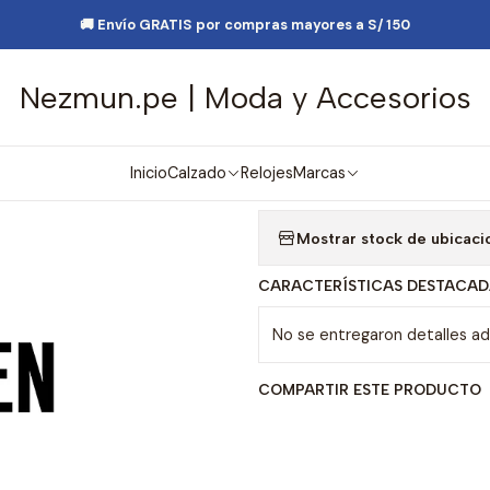
sorios de Moda
Lentes y Accesorios
Lentes de Sol
Lentes de S
🚚 Envío GRATIS por compras mayores a S/ 150
Nezmun.pe | Moda y Accesorios
|
Lentes de Sol
Agre
Inicio
Calzado
Relojes
Marcas
Cantidad
Mostrar stock de ubicaci
CARACTERÍSTICAS DESTACAD
No se entregaron detalles adi
COMPARTIR ESTE PRODUCTO