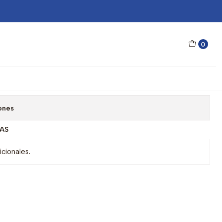
ol Steve Madden Outlook X17130
0
 Steve Madden Outlook X17130
gar al Carrito
Comprar ahora
ones
AS
cionales.