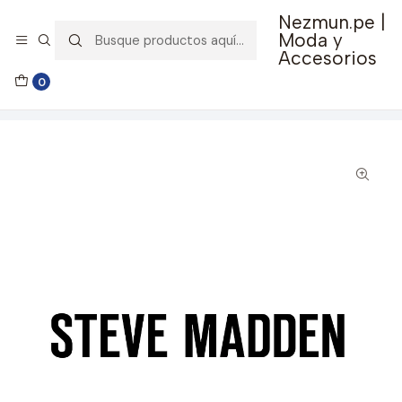
Nezmun.pe |
🚚 Envío GRATIS por compras mayores a S/ 150
Moda y
Accesorios
Inicio
Ropa y Accesorios
Accesorios de Moda
0
Lentes y Accesorios
Lentes de Sol
Lentes de Sol Steve Madden Outlook X17136