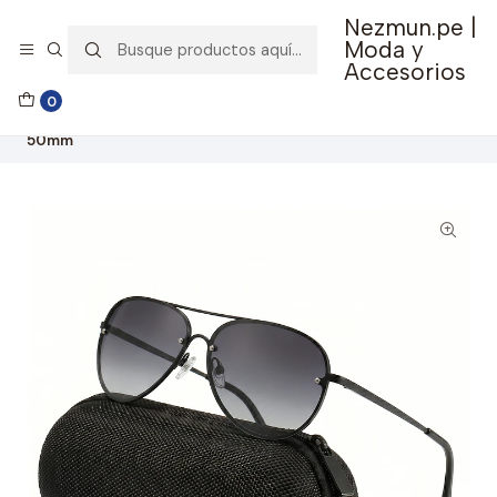
Nezmun.pe |
🚚 Envío GRATIS por compras mayores a S/ 150
Moda y
Accesorios
Inicio
Ropa y Accesorios
Accesorios de Moda
0
Lentes y Accesorios
Lentes de Sol
Lentes de Sol Fossil Outlook X82692 Negro Unisex - Talla
50mm