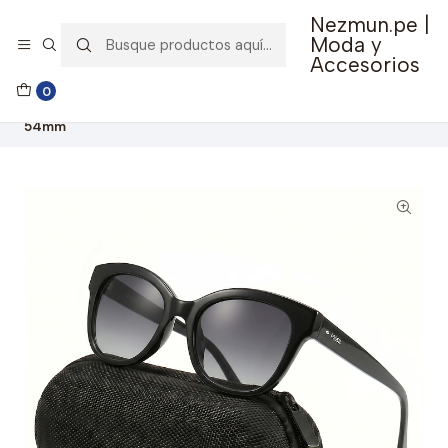
Nezmun.pe |
🚚 Envío GRATIS por compras mayores a S/ 150
Moda y
Accesorios
Inicio
Ropa y Accesorios
Accesorios de Moda
0
Lentes y Accesorios
Lentes de Sol
Lentes de Sol Fossil Outlook X82630 Negro Unisex - Talla
54mm