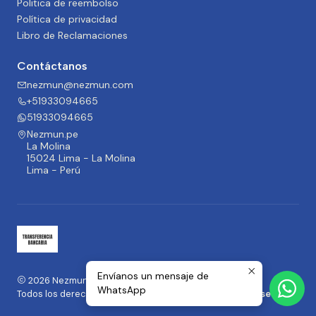
Politica de reembolso
Política de privacidad
Libro de Reclamaciones
Contáctanos
nezmun@nezmun.com
+51933094665
51933094665
Nezmun.pe
La Molina
15024 Lima - La Molina
Lima - Perú
Envíanos un mensaje de
2026 Nezmun.pe | Moda y Accesorios.
WhatsApp
Todos los derechos reservados.
Desarrollado por Jumpseller
.