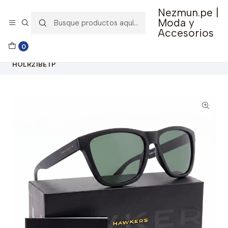
Nezmun.pe |
🚚 Envío GRATIS por compras mayores a S/ 150
Moda y
Accesorios
Inicio
Ropa y Accesorios
Accesorios de Moda
0
Lentes y Accesorios
Lentes de Sol
Lentes de Sol Polarizado One Ls Raw Black Alligator
HOLR21BETP