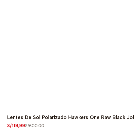
Lentes De Sol Polarizado Hawkers One Raw Black J
-80% OFF
S/119,99
S/600,00