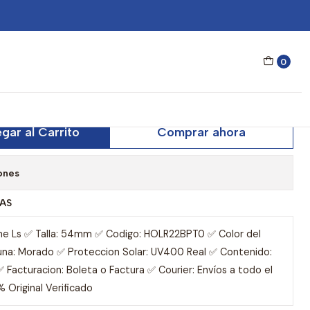
 Raw Black Joker HOLR22BPT0 - Talla 54mm
0
One Ls Raw Black Joker
- Talla 54mm
gar al Carrito
Comprar ahora
ones
AS
One Ls ✅ Talla: 54mm ✅ Codigo: HOLR22BPT0 ✅ Color del
Luna: Morado ✅ Proteccion Solar: UV400 Real ✅ Contenido:
 Facturacion: Boleta o Factura ✅ Courier: Envíos a todo el
 Original Verificado