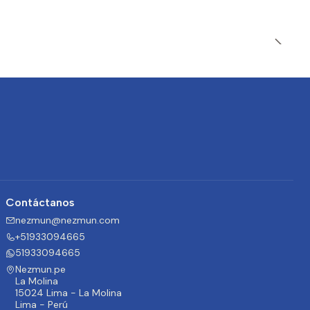
Contáctanos
nezmun@nezmun.com
+51933094665
51933094665
Nezmun.pe
La Molina
15024 Lima - La Molina
Lima - Perú