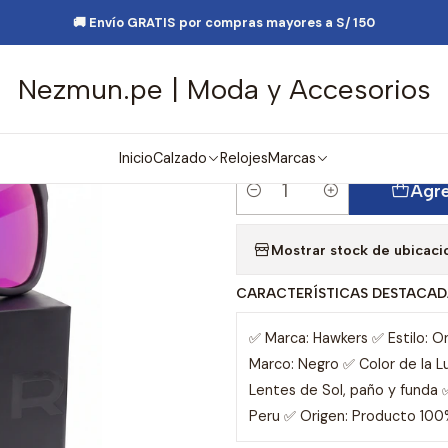
 Moda
Lentes y Accesorios
Lentes de Sol
Lentes de Sol One Ls
🚚 Envío GRATIS por compras mayores a S/ 150
Nezmun.pe | Moda y Accesorios
|
Lentes de Sol 
HOLR22BPT0 
Inicio
Calzado
Relojes
Marcas
Agre
Cantidad
Mostrar stock de ubicaci
CARACTERÍSTICAS DESTACAD
✅ Marca: Hawkers ✅ Estilo: 
Marco: Negro ✅ Color de la 
Lentes de Sol, paño y funda ✅
Peru ✅ Origen: Producto 100%