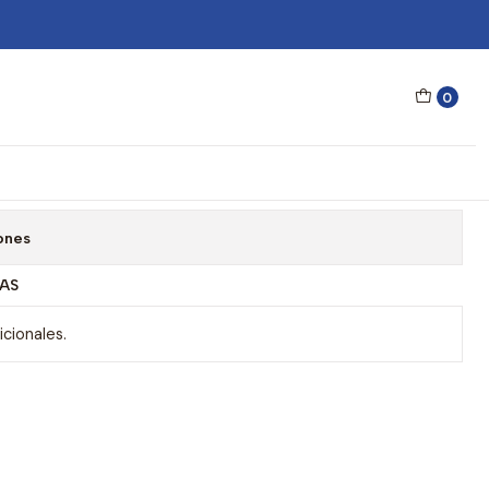
Sol Steve Madden Outlook X17114
0
 Steve Madden Outlook X17114
gar al Carrito
Comprar ahora
ones
AS
cionales.