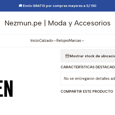
esorios de Moda
Lentes y Accesorios
Lentes de Sol
Lentes de 
🚚 Envío GRATIS por compras mayores a S/ 150
Nezmun.pe | Moda y Accesorios
|
Lentes de Sol
Agre
Inicio
Calzado
Relojes
Marcas
Cantidad
Mostrar stock de ubicaci
CARACTERÍSTICAS DESTACAD
No se entregaron detalles adi
COMPARTIR ESTE PRODUCTO